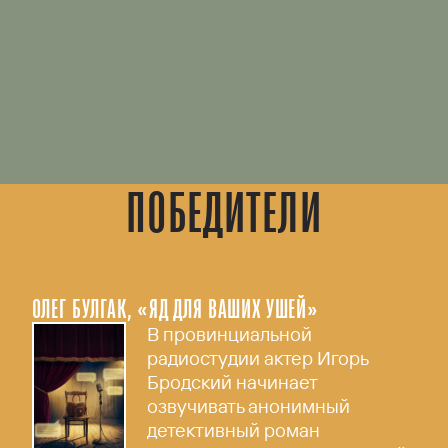
ПОБЕДИТЕЛИ
ОЛЕГ БУЛГАК, «ЯД ДЛЯ ВАШИХ УШЕЙ»
В провинциальной
радиостудии актер Игорь
Бродский начинает
озвучивать анонимный
детективный роман