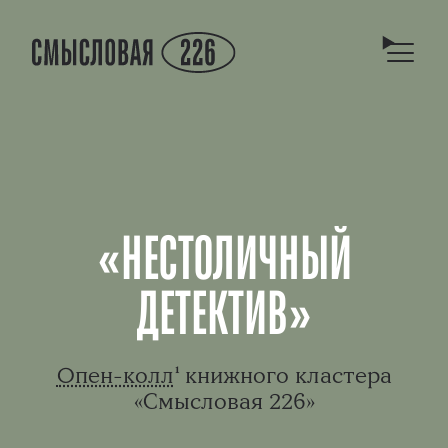
«НЕСТОЛИЧНЫЙ
ДЕТЕКТИВ»
Опен-колл
¹ книжного кластера
«Смысловая 226»